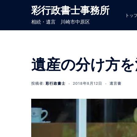
コ
彩行政書士事務所
ン
トッ
テ
相続・遺言 川崎市中原区
ン
ツ
へ
ス
遺産の分け方を
キ
ッ
プ
投稿者:
彩行政書士
2018年8月12日
遺言書