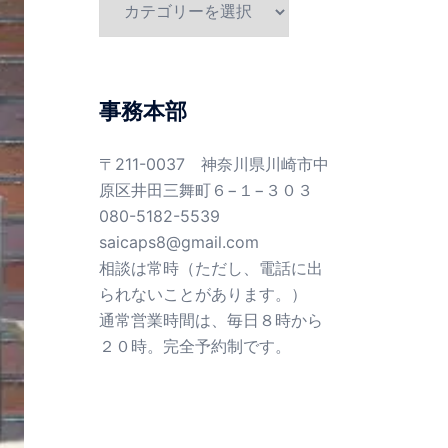
テ
ゴ
リ
ー
事務本部
〒211-0037 神奈川県川崎市中
原区井田三舞町６−１−３０３
080-5182-5539
saicaps8@gmail.com
相談は常時（ただし、電話に出
られないことがあります。）
通常営業時間は、毎日８時から
２０時。完全予約制です。