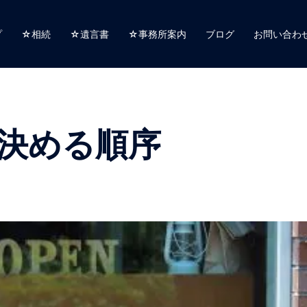
プ
☆相続
☆遺言書
☆事務所案内
ブログ
お問い合わ
決める順序