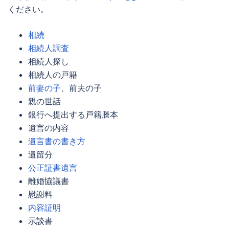
ください。
相続
相続人調査
相続人
探し
相続人
の戸籍
前妻の子
、前夫の子
親の世話
銀行へ提出する戸籍謄本
遺言の内容
遺言書の書き方
遺留分
公正証書遺言
離婚協議書
慰謝料
内容証明
示談書