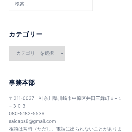
索:
カテゴリー
カ
テ
ゴ
リ
ー
事務本部
〒211-0037 神奈川県川崎市中原区井田三舞町６−１
−３０３
080-5182-5539
saicaps8@gmail.com
相談は常時（ただし、電話に出られないことがありま