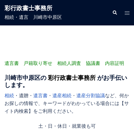
コ
彩行政書士事務所
ン
検
ト
索
相続・遺言 川崎市中原区
テ
グ
ン
ル
ツ
メ
へ
ニ
ス
ュ
キ
ー
遺言書 戸籍取り寄せ 相続人調査 協議書 内容証明
ッ
プ
川崎市
中原区
の
彩行政書士事務所
がお手伝い
します。
相続
・遺贈・
遺言書
・
遺産相続
・
遺産分割協議
など、何か
お探しの情報で、キーワードがわかっている場合には【
サ
イト内検索
】をご利用ください。
土・日・休日・就業後も可