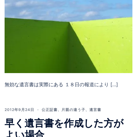
無効な遺言書は実際にある １８日の報道により […]
2012年9月24日
公正証書
、
片親の違う子
、
遺言書
早く遺言書を作成した方が
よい場合