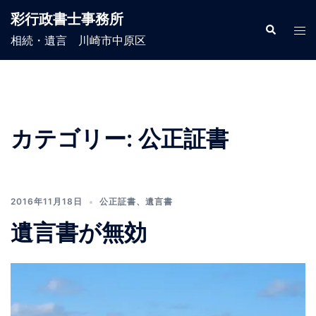
コ
彩行政書士事務所
ン
検
ト
索
相続・遺言 川崎市中原区
テ
グ
ン
ル
ツ
メ
へ
ニ
ス
ュ
カテゴリー:
公正証書
キ
ー
ッ
プ
2016年11月18日
公正証書
、
遺言書
遺言書が無効