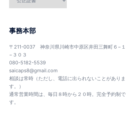
テ
ゴ
リ
ー
事務本部
〒211-0037 神奈川県川崎市中原区井田三舞町６−１
−３０３
080-5182-5539
saicaps8@gmail.com
相談は常時（ただし、電話に出られないことがありま
す。）
通常営業時間は、毎日８時から２０時。完全予約制で
す。