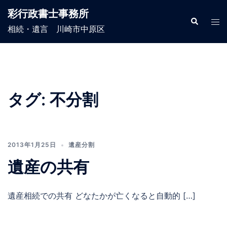
コ
彩行政書士事務所
ン
検
ト
索
相続・遺言 川崎市中原区
テ
グ
ン
ル
ツ
メ
へ
ニ
ス
ュ
タグ:
不分割
キ
ー
ッ
プ
2013年1月25日
遺産分割
遺産の共有
遺産相続での共有 どなたかが亡くなると自動的 […]