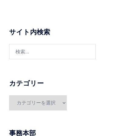
サイト内検索
検
索:
カテゴリー
カ
テ
ゴ
リ
ー
事務本部