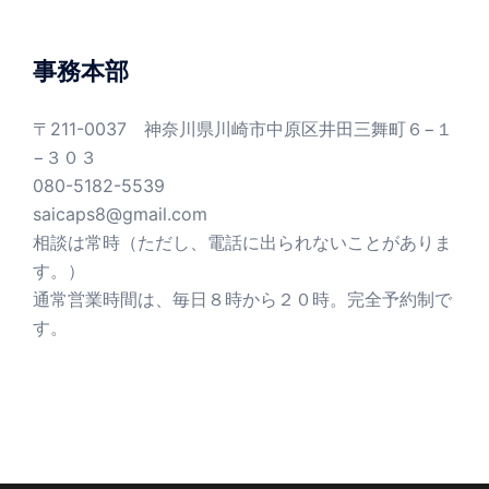
ゴ
リ
ー
事務本部
〒211-0037 神奈川県川崎市中原区井田三舞町６−１
−３０３
080-5182-5539
saicaps8@gmail.com
相談は常時（ただし、電話に出られないことがありま
す。）
通常営業時間は、毎日８時から２０時。完全予約制で
す。