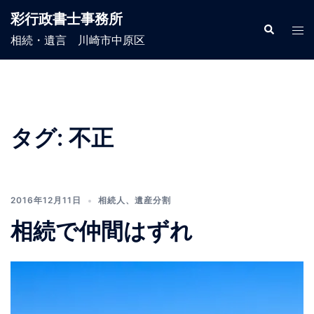
コ
彩行政書士事務所
ン
検
ト
索
相続・遺言 川崎市中原区
テ
グ
ン
ル
ツ
メ
へ
ニ
ス
ュ
タグ:
不正
キ
ー
ッ
プ
2016年12月11日
相続人
、
遺産分割
相続で仲間はずれ