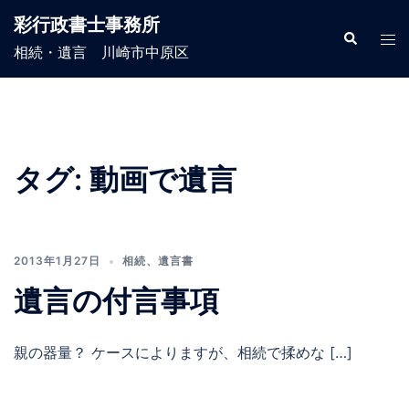
コ
彩行政書士事務所
ン
検
ト
索
相続・遺言 川崎市中原区
テ
グ
ン
ル
ツ
メ
へ
ニ
ス
ュ
タグ:
動画で遺言
キ
ー
ッ
プ
2013年1月27日
相続
、
遺言書
遺言の付言事項
親の器量？ ケースによりますが、相続で揉めな […]