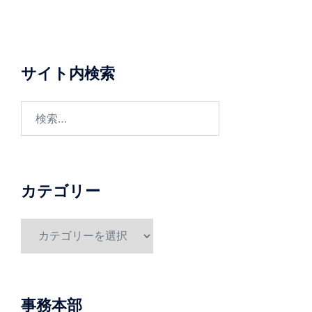
サイト内検索
検
索:
カテゴリー
カ
テ
ゴ
リ
ー
事務本部