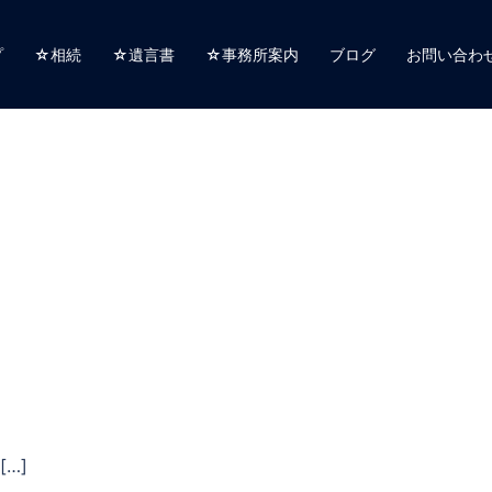
プ
☆相続
☆遺言書
☆事務所案内
ブログ
お問い合わ
…]