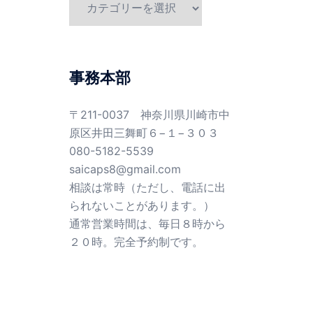
テ
ゴ
リ
ー
事務本部
〒211-0037 神奈川県川崎市中
原区井田三舞町６−１−３０３
080-5182-5539
saicaps8@gmail.com
相談は常時（ただし、電話に出
られないことがあります。）
通常営業時間は、毎日８時から
２０時。完全予約制です。