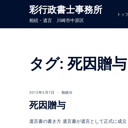
コ
彩行政書士事務所
ン
トッ
テ
相続・遺言 川崎市中原区
ン
ツ
へ
ス
キ
タグ:
死因贈与
ッ
プ
2013年5月7日
相続分
死因贈与
遺言書の書き方 遺言書が遺言として正式に成立 [