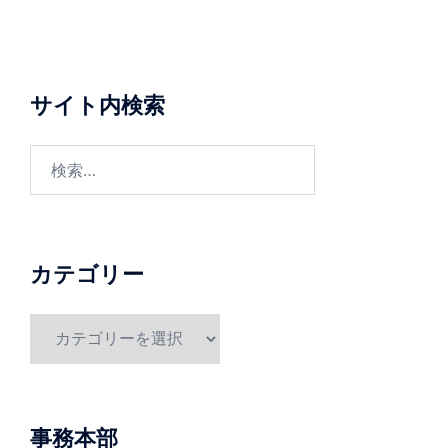
サイト内検索
検
索:
カテゴリー
カ
テ
ゴ
リ
ー
事務本部