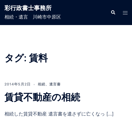
コ
彩行政書士事務所
ン
検
ト
索
相続・遺言 川崎市中原区
テ
グ
ン
ル
ツ
メ
へ
ニ
ス
ュ
タグ:
賃料
キ
ー
ッ
プ
2014年5月2日
相続
、
遺言書
賃貸不動産の相続
相続した賃貸不動産 遺言書を遺さずに亡くなっ […]