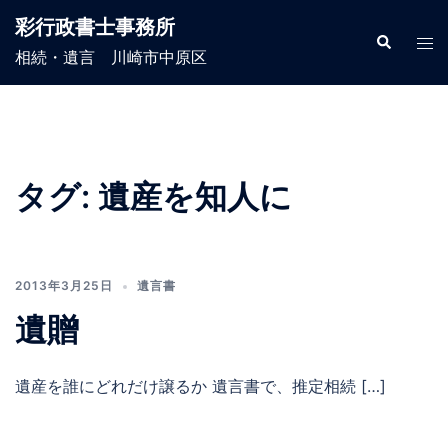
コ
彩行政書士事務所
ン
検
ト
索
相続・遺言 川崎市中原区
テ
グ
ン
ル
ツ
メ
へ
ニ
ス
ュ
タグ:
遺産を知人に
キ
ー
ッ
プ
2013年3月25日
遺言書
遺贈
遺産を誰にどれだけ譲るか 遺言書で、推定相続 […]