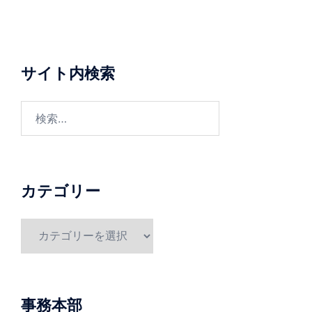
サイト内検索
検
索:
カテゴリー
カ
テ
ゴ
リ
ー
事務本部