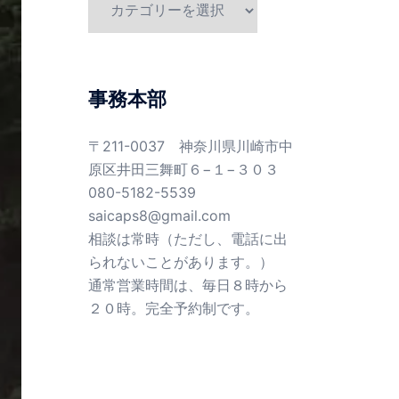
テ
ゴ
リ
ー
事務本部
〒211-0037 神奈川県川崎市中
原区井田三舞町６−１−３０３
080-5182-5539
saicaps8@gmail.com
相談は常時（ただし、電話に出
られないことがあります。）
通常営業時間は、毎日８時から
２０時。完全予約制です。