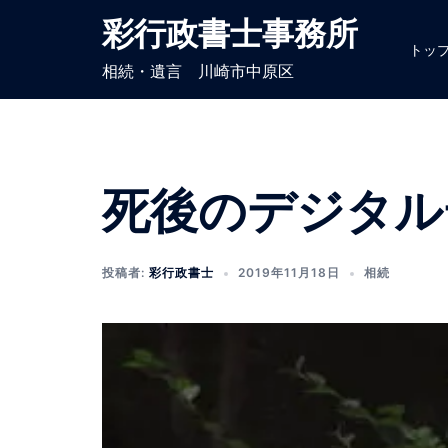
コ
彩行政書士事務所
ン
トッ
テ
相続・遺言 川崎市中原区
ン
ツ
へ
ス
死後のデジタル
キ
ッ
プ
投稿者:
彩行政書士
2019年11月18日
相続