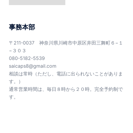
テ
ゴ
リ
ー
事務本部
〒211-0037 神奈川県川崎市中原区井田三舞町６−１
−３０３
080-5182-5539
saicaps8@gmail.com
相談は常時（ただし、電話に出られないことがありま
す。）
通常営業時間は、毎日８時から２０時。完全予約制で
す。