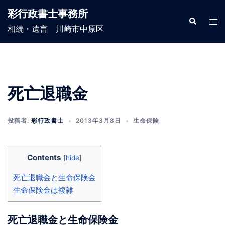
コ
彩行政書士事務所
ン
検
ト
索
相続・遺言 川崎市中原区
テ
グ
ン
ル
ツ
メ
へ
ニ
ス
ュ
死亡退職金
キ
ー
ッ
投稿者:
彩行政書士
2013年3月8日
生命保険
プ
Contents
[
hide
]
死亡退職金と生命保険金
生命保険金は複雑
死亡退職金と生命保険金