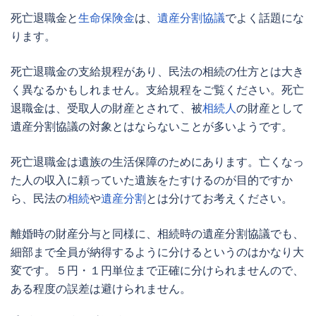
死亡退職金と
生命保険金
は、
遺産分割協議
でよく話題にな
ります。
死亡退職金の支給規程があり、民法の相続の仕方とは大き
く異なるかもしれません。支給規程をご覧ください。死亡
退職金は、受取人の財産とされて、被
相続人
の財産として
遺産分割協議
の対象とはならないことが多いようです。
死亡退職金は遺族の生活保障のためにあります。亡くなっ
た人の収入に頼っていた遺族をたすけるのが目的ですか
ら、民法の
相続
や
遺産分割
とは分けてお考えください。
離婚時の財産分与と同様に、相続時の遺産分割協議でも、
細部まで全員が納得するように分けるというのはかなり大
変です。５円・１円単位まで正確に分けられませんので、
ある程度の誤差は避けられません。