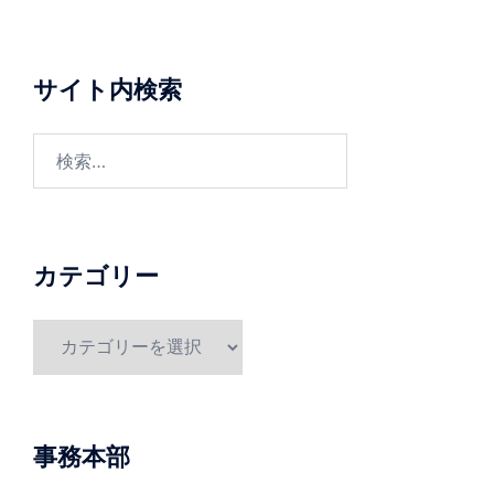
ー
シ
ョ
サイト内検索
ン
検
索:
カテゴリー
カ
テ
ゴ
リ
ー
事務本部