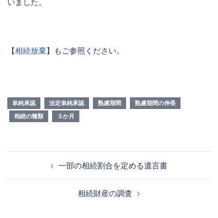
いました。
【
相続放棄
】もご参照ください。
単純承認
法定単純承認
熟慮期間
熟慮期間の伸長
相続の種類
３か月
投
一部の相続割合を定める遺言書
稿
ナ
相続財産の調査
ビ
ゲ