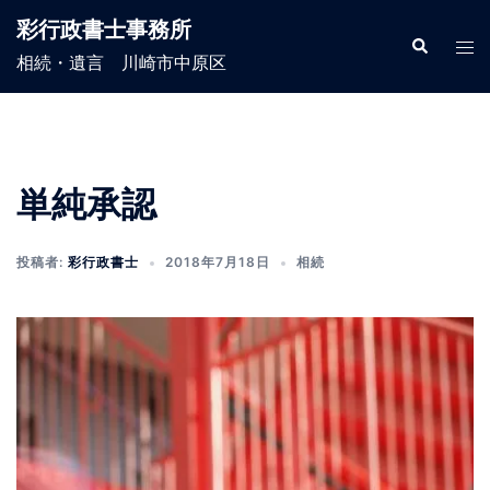
コ
彩行政書士事務所
ン
検
ト
索
相続・遺言 川崎市中原区
テ
グ
ン
ル
ツ
メ
へ
ニ
ス
ュ
単純承認
キ
ー
ッ
投稿者:
彩行政書士
2018年7月18日
相続
プ