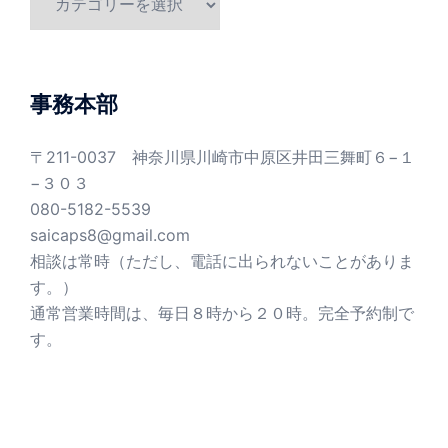
テ
ゴ
リ
ー
事務本部
〒211-0037 神奈川県川崎市中原区井田三舞町６−１
−３０３
080-5182-5539
saicaps8@gmail.com
相談は常時（ただし、電話に出られないことがありま
す。）
通常営業時間は、毎日８時から２０時。完全予約制で
す。