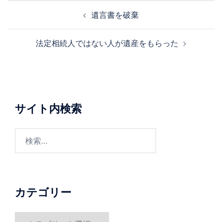
投
遺言書を破棄
稿
ナ
法定相続人ではない人が遺産をもらった
ビ
ゲ
ー
シ
ョ
サイト内検索
ン
検
索:
カテゴリー
カ