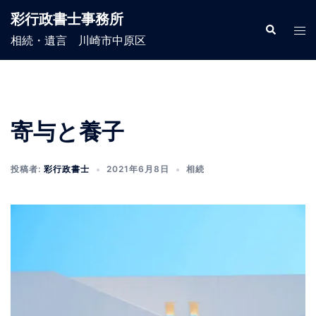
コ
彩行政書士事務所
ン
検
ト
索
相続・遺言 川崎市中原区
テ
グ
ン
ル
ツ
メ
へ
ニ
ス
ュ
寄与と養子
キ
ー
ッ
投稿者:
彩行政書士
2021年6月8日
相続
プ