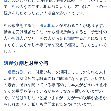
続人
のひとりとして所有権の移転を認めます、ということ
で、
相続人
なのです。
相続放棄
よりも、本当はこちらの手
続きをしたかったという場合が多いようです。
相続放棄
をすると、
法定相続
人が変わることがあります。
借金を受け継ぎたくないから
相続放棄
をすると、予想外の
人が
相続人
となり、その人が借金も
相続
することになりま
すから、あらかじめ専門家を交えて相談しておくとよいで
しょう。
遺産分割
と財産分与
「
遺産分割
」と「財産分与」を混同してしておられる人も
います。財産分与は離婚の時に問題になります。たいてい
の場合、それを聞いている専門家はご本人がどういう意味
でその用語を使っているかを考えながら聞いていますの
で、問題は生じないと思いますが、万が一の誤解があるか
もしれません。私たち専門家も気をつけています。