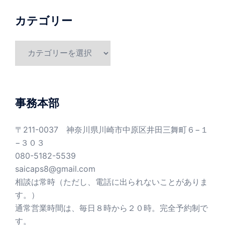
カテゴリー
カ
テ
ゴ
リ
ー
事務本部
〒211-0037 神奈川県川崎市中原区井田三舞町６−１
−３０３
080-5182-5539
saicaps8@gmail.com
相談は常時（ただし、電話に出られないことがありま
す。）
通常営業時間は、毎日８時から２０時。完全予約制で
す。