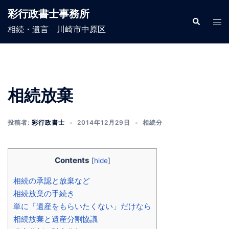
コ
彩行政書士事務所
ン
検
ト
索
相続・遺言 川崎市中原区
テ
グ
ン
ル
ツ
メ
へ
ニ
ス
ュ
相続放棄
キ
ー
ッ
投稿者:
彩行政書士
2014年12月29日
相続分
プ
Contents
[
hide
]
相続の承認と放棄など
相続放棄の手続き
単に「遺産をもらいたくない」だけなら
相続放棄と遺産分割協議