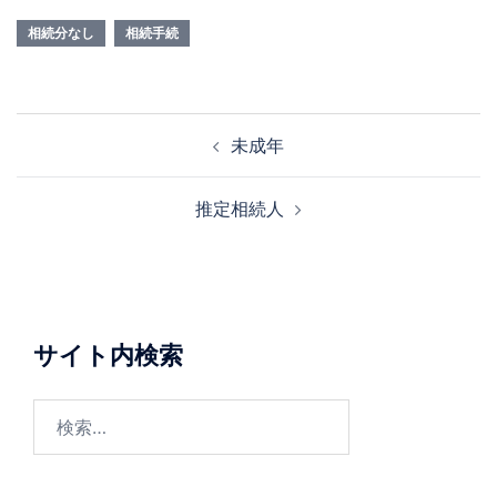
相続分なし
相続手続
投
未成年
稿
ナ
推定相続人
ビ
ゲ
ー
シ
ョ
サイト内検索
ン
検
索: