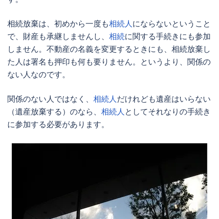
相続放棄
は、初めから一度も
相続人
にならないということ
で、財産も承継しませんし、
相続
に関する手続きにも参加
しません。不動産の名義を変更するときにも、
相続放棄
し
た人は署名も押印も何も要りません。というより、関係の
ない人なのです。
関係のない人ではなく、
相続人
だけれども遺産はいらない
（遺産放棄する）のなら、
相続人
としてそれなりの手続き
に参加する必要があります。