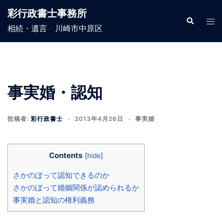
コ
彩行政書士事務所
ン
検
ト
索
相続・遺言 川崎市中原区
テ
グ
ン
ル
ツ
メ
へ
ニ
ス
ュ
事実婚・認知
キ
ー
ッ
投稿者:
彩行政書士
2013年4月26日
事実婚
プ
Contents
[
hide
]
さかのぼって認知できるのか
さかのぼって婚姻関係が認められるか
事実婚と認知の権利義務