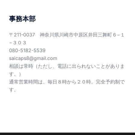
ゴ
リ
ー
事務本部
〒211-0037 神奈川県川崎市中原区井田三舞町６−１
−３０３
080-5182-5539
saicaps8@gmail.com
相談は常時（ただし、電話に出られないことがありま
す。）
通常営業時間は、毎日８時から２０時。完全予約制で
す。