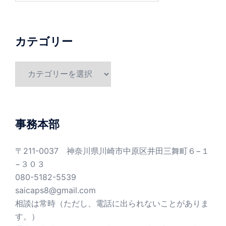
カテゴリー
カ
テ
ゴ
リ
ー
事務本部
〒211-0037 神奈川県川崎市中原区井田三舞町６−１
−３０３
080-5182-5539
saicaps8@gmail.com
相談は常時（ただし、電話に出られないことがありま
す。）