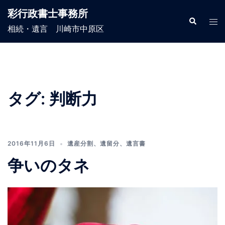
コ
彩行政書士事務所
ン
検
ト
索
相続・遺言 川崎市中原区
テ
グ
ン
ル
ツ
メ
へ
ニ
ス
ュ
タグ:
判断力
キ
ー
ッ
プ
2016年11月6日
遺産分割
、
遺留分
、
遺言書
争いのタネ