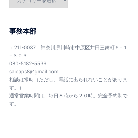
テ
ゴ
リ
ー
事務本部
〒211-0037 神奈川県川崎市中原区井田三舞町６−１
−３０３
080-5182-5539
saicaps8@gmail.com
相談は常時（ただし、電話に出られないことがありま
す。）
通常営業時間は、毎日８時から２０時。完全予約制で
す。