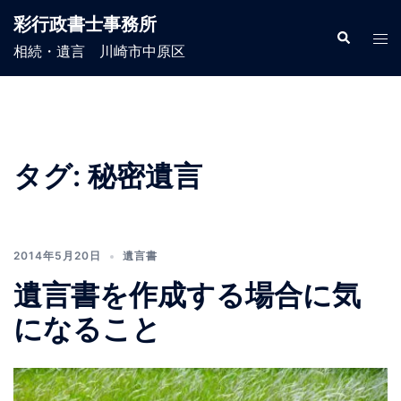
コ
彩行政書士事務所
ン
検
ト
索
相続・遺言 川崎市中原区
テ
グ
ン
ル
ツ
メ
へ
ニ
ス
ュ
タグ:
秘密遺言
キ
ー
ッ
プ
2014年5月20日
遺言書
遺言書を作成する場合に気
になること