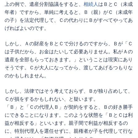
上の例で、
遺産分割協議
をすると、
相続人
はＢとＣ（
未成
年
者）ですから、単純に考えると、Ｂ（親）がＣ（
未成年
の子）を法定代理して、Ｃの代わりにＢがすべてやってあ
げればよいのです。
しかし、Ａの財産をＢとＣで分けるのですから、Ｂが「Ｃ
は子供だから、お金はたいして必要ありません。私がＡの
遺産を全部もらっておきます。」ということは現実にあり
そうです。Ｃが大人になってから、渡してあげるつもりな
のかもしれません。
しかし、法律ではそう考えておらず、Ｂが独り占めして、
Ｃが損をするかもしれない、と疑います。
「Ｂ」と「Ｃの代理人Ｂ」が契約をすると、Ｂの好き勝手
にできることになります。このような状態を「ＢとＣは利
益が相反する」といいます。親子間で利益が相反するの
に、
特別代理人
を選任せずに、親権者が子を代理して行な