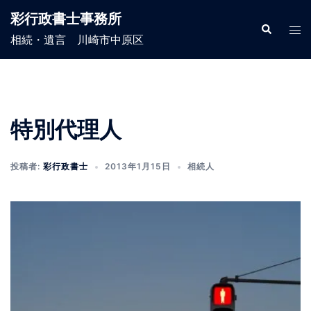
コ
彩行政書士事務所
ン
検
ト
索
相続・遺言 川崎市中原区
テ
グ
ン
ル
ツ
メ
へ
ニ
ス
ュ
特別代理人
キ
ー
ッ
投稿者:
彩行政書士
2013年1月15日
相続人
プ