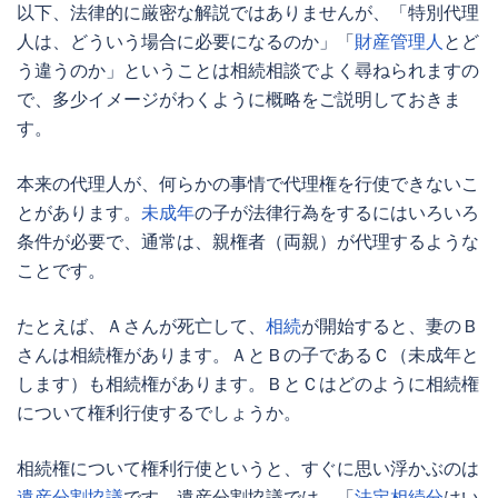
以下、法律的に厳密な解説ではありませんが、「
特別代理
人
は、どういう場合に必要になるのか」「
財産管理人
とど
う違うのか」ということは相続相談でよく尋ねられますの
で、多少イメージがわくように概略をご説明しておきま
す。
本来の代理人が、何らかの事情で代理権を行使できないこ
とがあります。
未成年
の子が法律行為をするにはいろいろ
条件が必要で、通常は、親権者（両親）が代理するような
ことです。
たとえば、Ａさんが死亡して、
相続
が開始すると、妻のＢ
さんは相続権があります。ＡとＢの子であるＣ（
未成年
と
します）も相続権があります。ＢとＣはどのように相続権
について権利行使するでしょうか。
相続権について権利行使というと、すぐに思い浮かぶのは
遺産分割協議
です。
遺産分割協議
では、「
法定相続分
はい