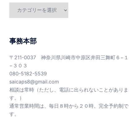
カ
テ
ゴ
リ
ー
事務本部
〒211-0037 神奈川県川崎市中原区井田三舞町６−１
−３０３
080-5182-5539
saicaps8@gmail.com
相談は常時（ただし、電話に出られないことがありま
す。）
通常営業時間は、毎日８時から２０時。完全予約制で
す。