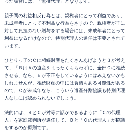
った場合には、「無権代理」となります。
親子間の利益相反行為とは、親権者にとって利益であり、
未成年
者にとって不利益な行為をさすので、親権者が子に
対して負担のない贈与をする場合には、
未成年
者にとって
利益になるだけなので、
特別代理人
の選任は不要とされて
います。
ひとりっ子のＣに相続財産をたくさんあげようとＢが考え
て、「ＢはＡの遺産をまったくもらわずに、全部Ｃに相続
させる」なら、Ｂが不正をしているようにはみえないかも
しれませんが、相続財産の中には負債もある可能性がある
ので、Ｃが
未成年
なら、こういう
遺産分割協議
も
特別代理
人
なしには認められないでしょう。
法的には、ＢとＣが対等に話ができるように「Ｃの代理
人」を家庭裁判所が選任して、Ｂと「Ｃの代理人」が協議
をするのが原則です。