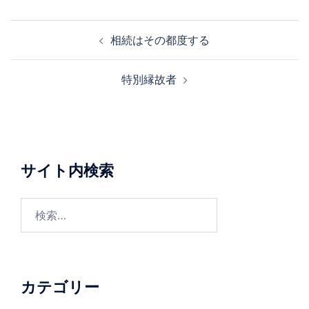
投
相続はその都度する
稿
ナ
特別縁故者
ビ
ゲ
ー
シ
ョ
サイト内検索
ン
検
索:
カテゴリー