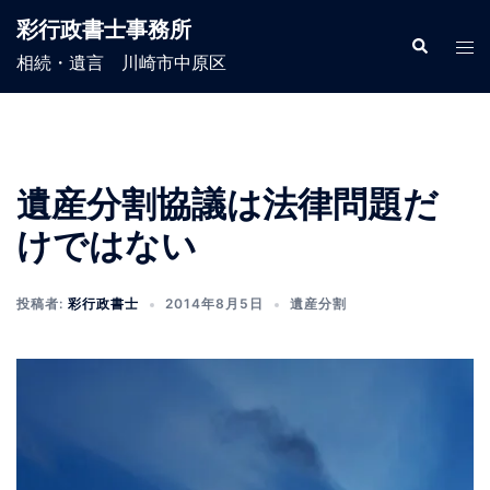
コ
彩行政書士事務所
ン
検
ト
索
相続・遺言 川崎市中原区
テ
グ
ン
ル
ツ
メ
へ
ニ
ス
ュ
遺産分割協議は法律問題だ
キ
ー
けではない
ッ
プ
投稿者:
彩行政書士
2014年8月5日
遺産分割