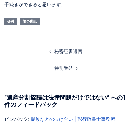
手続きができると思います。
介護
親の世話
投
秘密証書遺言
稿
ナ
特別受益
ビ
ゲ
ー
シ
“
遺産分割協議は法律問題だけではない
” への1
ョ
件のフィードバック
ン
ピンバック:
親族などの扶け合い | 彩行政書士事務所