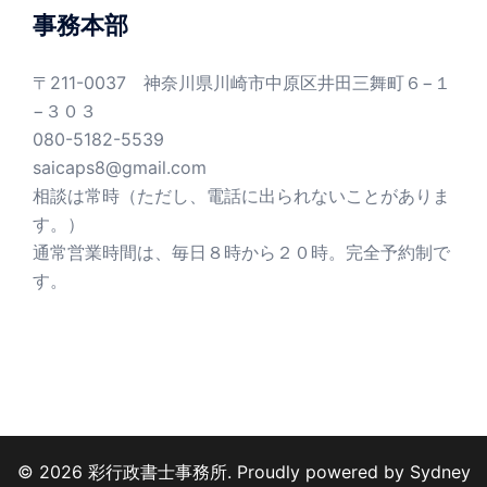
ー
事務本部
〒211-0037 神奈川県川崎市中原区井田三舞町６−１
−３０３
080-5182-5539
saicaps8@gmail.com
相談は常時（ただし、電話に出られないことがありま
す。）
通常営業時間は、毎日８時から２０時。完全予約制で
す。
© 2026 彩行政書士事務所. Proudly powered by
Sydney