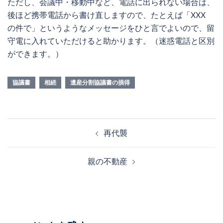
ただし、会議中・移動中など、電話に出られない場合は、
後ほど携帯電話から書け直しますので、たとえば「XXX
の件で」というようなメッセージをひと言でよいので、留
守電に入れていただけると助かります。（迷惑電話と区別
ができます。）
協議書
相続
遺産分割協議書の損得
投
再代襲
稿
ナ
親の不動産
ビ
ゲ
ー
シ
ョ