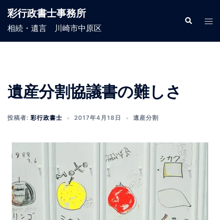
コ
彩行政書士事務所
ン
検
ト
索
相続・遺言 川崎市中原区
テ
グ
ン
ル
ツ
メ
へ
ニ
ス
ュ
遺産分割協議書の難しさ
キ
ー
ッ
投稿者:
彩行政書士
2017年4月18日
遺産分割
プ