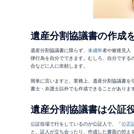
遺産分割協議書
の作成
遺産分割協議書
に限らず、
未成年
者や被後見人
律行為を自分でできます。むしろ、自分でする
合などに人に依頼します。
簡単に言いますと、業務上、
遺産分割協議書
を
書士・弁護士以外でも作成できることがありま
遺産分割協議書
は公証
公証役場で行をしているのが公証人で、「
公正
と、証人が立ち会ったり、作成した書面の控え