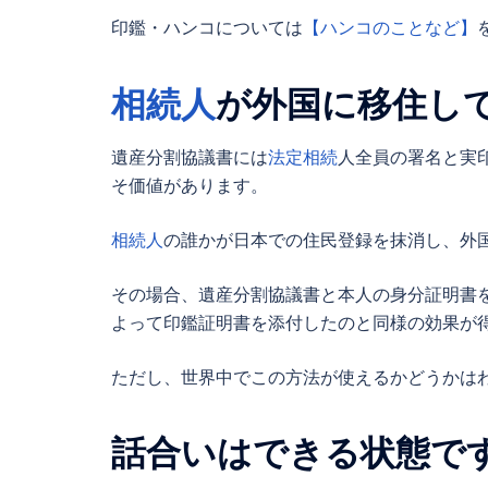
印鑑・ハンコについては
【ハンコのことなど】
相続人
が外国に移住し
遺産分割協議書
には
法定相続
人全員の署名と実
そ価値があります。
相続人
の誰かが日本での住民登録を抹消し、外
その場合、
遺産分割協議書
と本人の身分証明書
よって印鑑証明書を添付したのと同様の効果が
ただし、世界中でこの方法が使えるかどうかは
話合いはできる状態で