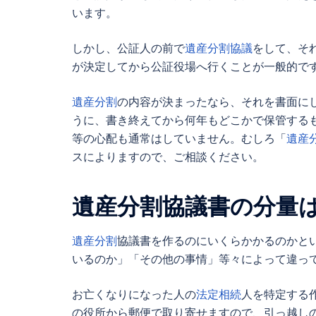
います。
しかし、公証人の前で
遺産分割協議
をして、そ
が決定してから公証役場へ行くことが一般的で
遺産分割
の内容が決まったなら、それを書面に
うに、書き終えてから何年もどこかで保管する
等の心配も通常はしていません。むしろ「
遺産
スによりますので、ご相談ください。
遺産分割協議書
の分量
遺産分割
協議書を作るのにいくらかかるのかと
いるのか」「その他の事情」等々によって違っ
お亡くなりになった人の
法定相続
人を特定する
の役所から郵便で取り寄せますので、引っ越し