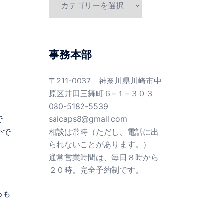
テ
ゴ
リ
ー
事務本部
〒211-0037 神奈川県川崎市中
原区井田三舞町６−１−３０３
080-5182-5539
saicaps8@gmail.com
で
相談は常時（ただし、電話に出
かで
られないことがあります。）
通常営業時間は、毎日８時から
２０時。完全予約制です。
るも