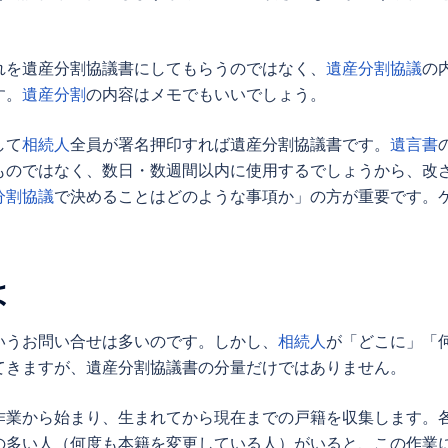
れを
遺産分割協議書
にしてもらうのではなく、
遺産分割協議
の
す。
遺産分割
の内容はメモでもいいでしょう。
して
相続人
全員が署名押印すれば
遺産分割協議書
です。
遺言書
ものではなく、数日・数週間以内に使用するでしょうから、改
分割協議
で決めることはどのような事項か」の方が重要です。
は
いうお問い合せは多いのです。しかし、
相続人
が「どこに」「
てきますが、遺産分割協議書の分量だけではありません。
作業から始まり、生まれてから現在までの戸籍を収集します。
の多い人（何度も本籍を変更している人）がいると、この作業