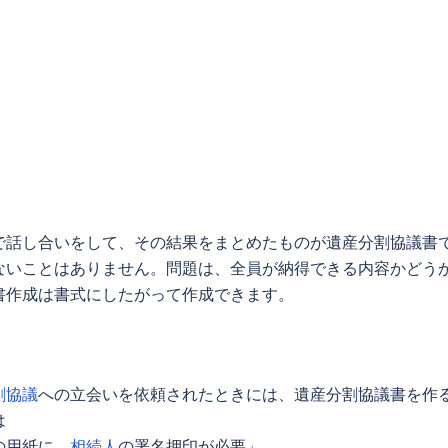
で話し合いをして、その結果をまとめたものが
遺産分割協議書
ないことはありません。問題は、全員が納得できる内容かどう
書
作成は書式にしたがって作成できます。
割協議
への立会いを依頼されたときには、
遺産分割協議書
を作
は
の用紙に、
相続人
の署名押印が必要」