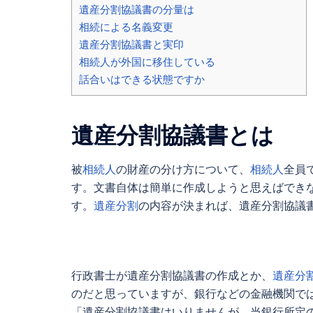
遺産分割協議書の分量は
相続による名義変更
遺産分割協議書と実印
相続人が外国に移住している
話合いはできる状態ですか
遺産分割協議書
とは
被
相続人
の財産の分け方について、
相続人
全員
す。文書自体は簡単に作成しようと思えばでき
す。
遺産分割
の内容が決まれば、
遺産分割協議
行政書士が
遺産分割協議書
の作成とか、
遺産分
のだと思っていますが、銀行などの金融機関で
「
遺産分割協議書
はいりませんが、当銀行所定