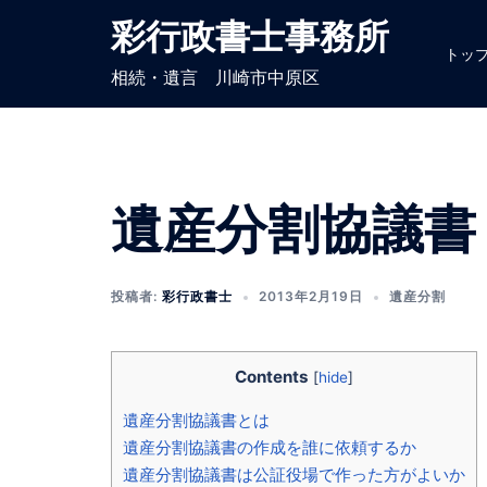
コ
彩行政書士事務所
ン
トッ
テ
相続・遺言 川崎市中原区
ン
ツ
へ
ス
遺産分割協議書
キ
ッ
プ
投稿者:
彩行政書士
2013年2月19日
遺産分割
Contents
[
hide
]
遺産分割協議書とは
遺産分割協議書の作成を誰に依頼するか
遺産分割協議書は公証役場で作った方がよいか