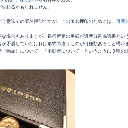
が生じるかもしれません。
いう意味での署名押印ですが、この署名押印のためには、
遺産
要な場合もありますが、銀行所定の用紙が
遺産分割協議書
とい
容が矛盾していなければ形式の違うものが何種類あろうと構い
産（物品）について」「不動産について」というように３種の