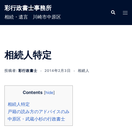
コ
彩行政書士事務所
ン
検
ト
索
相続・遺言 川崎市中原区
テ
グ
ン
ル
ツ
メ
へ
ニ
ス
ュ
相続人特定
キ
ー
ッ
投稿者:
彩行政書士
2014年2月3日
相続人
プ
Contents
[
hide
]
相続人特定
戸籍の読み方のアドバイスのみ
中原区・武蔵小杉の行政書士