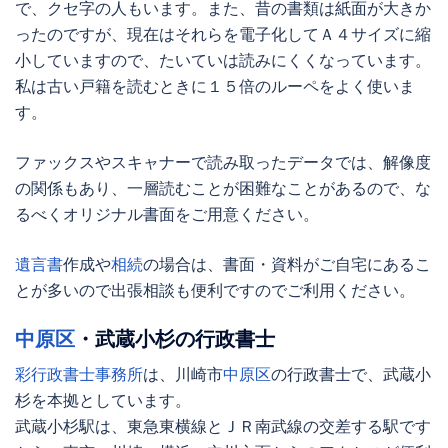
で、クセ字の人もいます。また、昔の書類は紙面が大きか
ったのですが、現在はそれらを電子化してＡ４サイズに縮
小していますので、たいていは読みにくくなっています。
私は古い戸籍を読むときに１５倍のルーペをよく使いま
す。
ファックスやスキャナーで読み取ったデータでは、解像度
の関係もあり、一層読むことが困難なことがあるので、な
るべくオリジナル書面をご用意ください。
遺言書
作成や
相続
の場合は、書面・資料がご自宅にあるこ
とが多いので出張相談も便利ですのでご利用ください。
中原区
・武蔵小杉の行政書士
彩行政書士事務所
は、川崎市
中原区
の行政書士で、武蔵小
杉を本拠としています。
武蔵小杉駅は、東急東横線とＪＲ南武線の交差する駅です