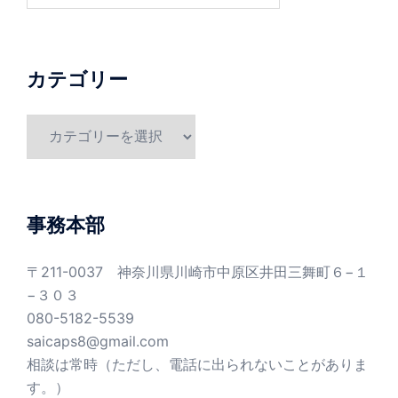
カテゴリー
カ
テ
ゴ
リ
ー
事務本部
〒211-0037 神奈川県川崎市中原区井田三舞町６−１
−３０３
080-5182-5539
saicaps8@gmail.com
相談は常時（ただし、電話に出られないことがありま
す。）