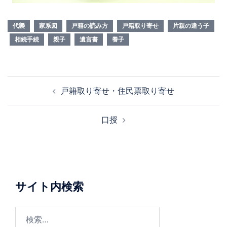
代襲
家系図
戸籍の読み方
戸籍取り寄せ
片親の違う子
相続手続
親子
遺言書
養子
投
戸籍取り寄せ・住民票取り寄せ
稿
ナ
口授
ビ
ゲ
ー
シ
ョ
サイト内検索
ン
検
索: