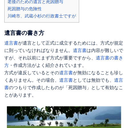
老後のための遺言と死因贈与
死因贈与の危険性
川崎市、武蔵小杉の行政書士ですが
遺言書の書き方
遺言書
が遺言として正式に成立するためには、方式が規定
に則っていなければなりません。
遺言書
は内容が難しいで
すが、それ以前にまず方式が重要ですから、
遺言書の書き
方
・作成方法がよく紹介されています。
方式が違反しているとその
遺言書
が無効になることも珍し
くありません。その場合、
遺言書
としては無効でも、
遺言
書
のつもりで作成したものが「
死因贈与
」として有効なこ
とがあります。