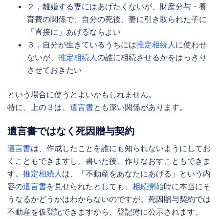
２，離婚する妻にはあげたくないが、財産分与・養
育費の関係で、自分の死後、妻に引き取られた子に
「直接に」あげるならよい
３，自分が生きているうちには
推定相続人
に使わせ
ないが、
推定相続人
の誰に相続させるかをはっきり
させておきたい
という場合に使うとよいかもしれません。
特に、上の３は、
遺言書
とも深い関係があります。
遺言書
ではなく
死因贈与
契約
遺言書
は、作成したことを誰にも知られないようにしてお
くこともできますし、書いた後、作りなおすこともできま
す。
推定相続人
は、「不動産をあなたにあげる」という内
容の
遺言書
を見せられたとしても、
相続開始
時に本当にそ
うなるかどうかはわからないのですが、
死因贈与
契約では
不動産を仮登記できますから、登記簿に公示されます。