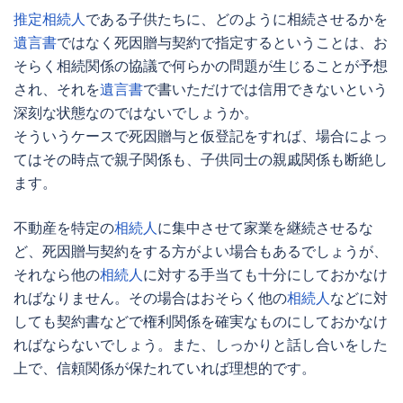
推定相続人
である子供たちに、どのように相続させるかを
遺言書
ではなく
死因贈与
契約で指定するということは、お
そらく相続関係の協議で何らかの問題が生じることが予想
され、それを
遺言書
で書いただけでは信用できないという
深刻な状態なのではないでしょうか。
そういうケースで
死因贈与
と仮登記をすれば、場合によっ
てはその時点で親子関係も、子供同士の親戚関係も断絶し
ます。
不動産を特定の
相続人
に集中させて家業を継続させるな
ど、
死因贈与
契約をする方がよい場合もあるでしょうが、
それなら他の
相続人
に対する手当ても十分にしておかなけ
ればなりません。その場合はおそらく他の
相続人
などに対
しても契約書などで権利関係を確実なものにしておかなけ
ればならないでしょう。また、しっかりと話し合いをした
上で、信頼関係が保たれていれば理想的です。