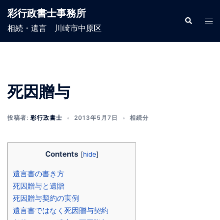
コ
彩行政書士事務所
ン
検
ト
索
相続・遺言 川崎市中原区
テ
グ
ン
ル
ツ
メ
へ
ニ
ス
ュ
死因贈与
キ
ー
ッ
投稿者:
彩行政書士
2013年5月7日
相続分
プ
Contents
[
hide
]
遺言書の書き方
死因贈与と遺贈
死因贈与契約の実例
遺言書ではなく死因贈与契約