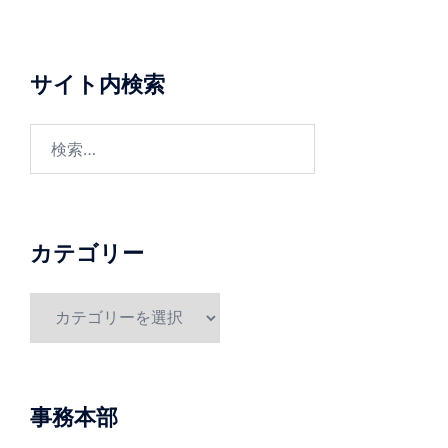
ー
シ
ョ
サイト内検索
ン
検
索:
カテゴリー
カ
テ
ゴ
リ
ー
事務本部