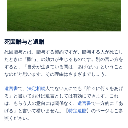
死因贈与
と遺贈
死因贈与
とは、贈与する契約ですが、贈与する人が死亡し
たときに「贈与」の効力が生じるものです。別の言い方を
すると、「自分が生きている間は、あげない」ということ
なのだと思います。その理由はさまざまでしょう。
遺言書
で、
法定相続
人でない人にでも「誰々に何々をあげ
る」と書いておけば遺言としては有効にできます。これ
は、もらう人の意向には関係なく、
遺言書
で一方的に「あ
げる」と書いて構いません。【
特定遺贈
】のページもご参
照ください。